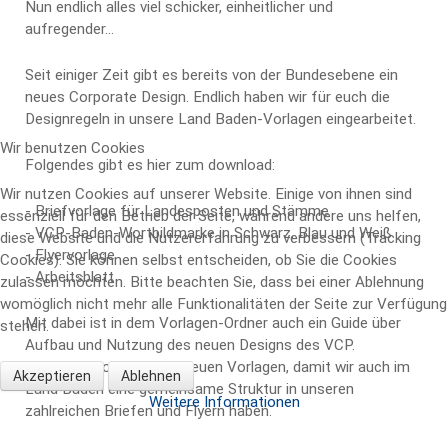
Nun endlich alles viel schicker, einheitlicher und
aufregender...
Seit einiger Zeit gibt es bereits von der Bundesebene ein
neues Corporate Design. Endlich haben wir für euch die
Designregeln in unsere Land Baden-Vorlagen eingearbeitet.
Wir benutzen Cookies
Folgendes gibt es hier zum download:
Wir nutzen Cookies auf unserer Website. Einige von ihnen sind
- Briefvorlage für Landesposten und Stämme
essenziell für den Betrieb der Seite, während andere uns helfen,
- VCP-Baden-Wortbildmarke in Schwarz, Blau und Weiß
diese Website und die Nutzererfahrung zu verbessern (Tracking
- Flyervorlage
Cookies). Sie können selbst entscheiden, ob Sie die Cookies
- Arbeitsblatt
zulassen möchten. Bitte beachten Sie, dass bei einer Ablehnung
womöglich nicht mehr alle Funktionalitäten der Seite zur Verfügung
Mit dabei ist in dem Vorlagen-Ordner auch ein Guide über
stehen.
Aufbau und Nutzung des neuen Designs des VCP.
Benutzt also fleißig die neuen Vorlagen, damit wir auch im
Akzeptieren
Ablehnen
Land Baden eine gemeinsame Struktur in unseren
Weitere Informationen
zahlreichen Briefen und Flyern haben.