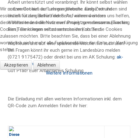
Arbeit unterstützt und voranbringt. Ihr könnt selbst wählen
Wir nutzen Cookies auf unserer Website. Einige von ihnen sind
und werdet auf der Lehrgangswoche auch Zeit und
essenziell für den Betrieb der Seite, während andere uns helfen,
Unterstützung dafür finden. Auf einem weiteren
diese Website und die Nutzererfahrung zu verbessern (Tracking
Wochenende wollen wir euer Projekt gemeinsamauswerten.
Cookies). Sie können selbst entscheiden, ob Sie die Cookies
Den Termin legen wir zusammen im Kurs fest.
zulassen möchten. Bitte beachten Sie, dass bei einer Ablehnung
womöglich nicht mehr alle Funktionalitäten der Seite zur Verfügung
Wir freuen uns auf eine spannende Woche mit euch allen!
stehen.
Bei Fragen könnt ihr euch gerne im Landesbüro melden
(0721 9175472) oder direkt bei uns im AK Schulung:
ak-
schulung@vcp-baden.de
Akzeptieren
Ablehnen
Gut Pfad! Euer Arbeitskreis Schulung
Weitere Informationen
Die Einladung mit allen weiteren Informationen inkl. dem
QR-Code zum Anmelden findet ihr hier: