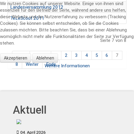
Wir nutzen Cookies auf unserer Website. Einige von ihnen sind
Landesversammlung 2012
essenziell für den Betrieb der Seite, während andere uns helfen,
diese Website und die Nutzererfahrung zu verbessern (Tracking
TeLeScout 2011
Cookies). Sie können selbst entscheiden, ob Sie die Cookies
zulassen möchten. Bitte beachten Sie, dass bei einer Ablehnung
womöglich nicht mehr alle Funktionalitäten der Seite zur Verfügung
Seite 7 von 8
stehen.
Start
Zurück
1
2
3
4
5
6
7
Akzeptieren
Ablehnen
8
Weiter
Ende
Weitere Informationen
Aktuell
04. April 2026