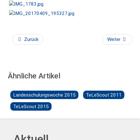
AdmirorGallery 5.2.0
, author/s
Vasiljevski
&
Kekeljevic
.
Zurück
Weiter
Ähnliche Artikel
Landesschulungswoche 2015
TeLeScout 2011
TeLeScout 2015
Aktuell