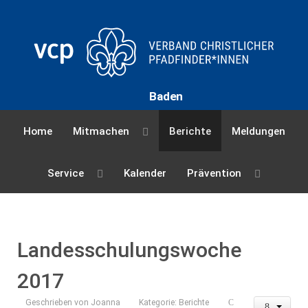
Baden
Home
Mitmachen
Berichte
Meldungen
Service
Kalender
Prävention
Landesschulungswoche
2017
Geschrieben von
Joanna
Kategorie:
Berichte